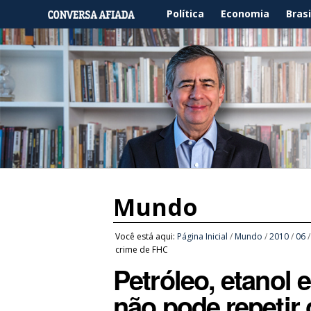
Política
Economia
Brasi
Mundo
Você está aqui:
Página Inicial
/
Mundo
/
2010
/
06
crime de FHC
Petróleo, etanol 
não pode repetir