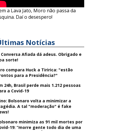
em a Lava Jato, Moro não passa da
squina. Daí o desespero!
Últimas Notícias
 Conversa Afiada dá adeus. Obrigado e
oa sorte!
iro compara Huck a Tiririca: "estão
rontos para a Presidência?"
m 24h, Brasil perde mais 1.212 pessoas
ara a Covid-19
ino: Bolsonaro volta a minimizar a
ragédia. A tal "moderação" é fake
ews!
olsonaro minimiza as 91 mil mortes por
ovid-19: “morre gente todo dia de uma