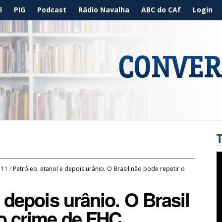
l
PIG
Podcast
Rádio Navalha
ABC do CAf
Login
/
11
/
Petróleo, etanol e depois urânio. O Brasil não pode repetir o
e depois urânio. O Brasil
 o crime de FHC