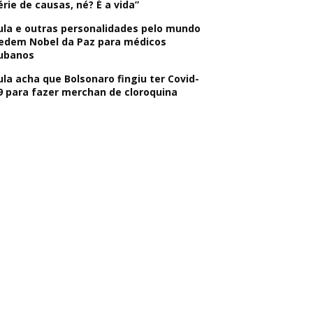
érie de causas, né? É a vida”
ula e outras personalidades pelo mundo
edem Nobel da Paz para médicos
ubanos
ula acha que Bolsonaro fingiu ter Covid-
9 para fazer merchan de cloroquina