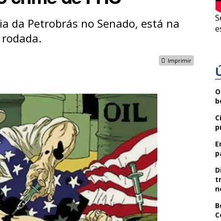
S
ria da Petrobrás no Senado, está na
e
 rodada.
Imprimir
O
b
C
p
E
p
D
t
n
B
C