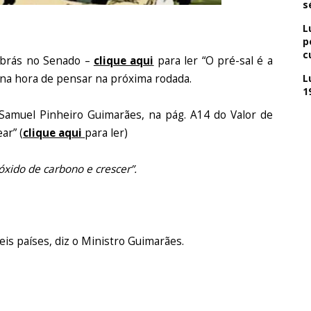
s
L
p
c
robrás no Senado –
clique aqui
para ler “O pré-sal é a
L
á na hora de pensar na próxima rodada.
1
Samuel Pinheiro Guimarães, na pág. A14 do Valor de
ar” (
clique aqui
para ler)
óxido de carbono e crescer”.
is países, diz o Ministro Guimarães.