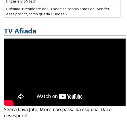
Pfizer e BioNTech
Próximo: Presidente do BB pede as contas antes de "vender
essa por**", como queria Guedes »
TV Afiada
Sem a Lava Jato, Moro não passa da esquina. Daí o
desespero!