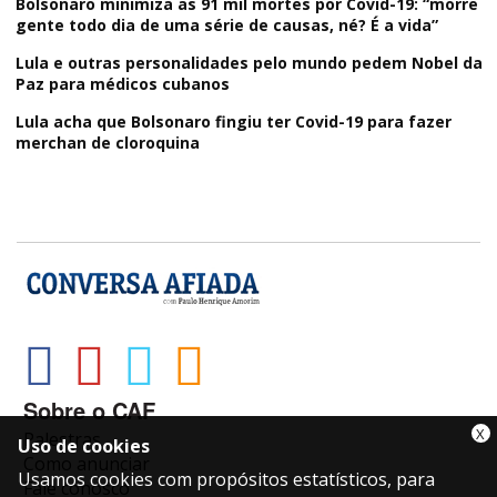
Bolsonaro minimiza as 91 mil mortes por Covid-19: “morre
gente todo dia de uma série de causas, né? É a vida”
Lula e outras personalidades pelo mundo pedem Nobel da
Paz para médicos cubanos
Lula acha que Bolsonaro fingiu ter Covid-19 para fazer
merchan de cloroquina
Sobre o CAF
X
Palestras
Uso de cookies
Como anunciar
Usamos cookies com propósitos estatísticos, para
Fale conosco