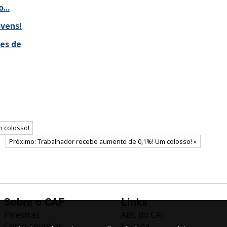
...
ovens!
res de
 colosso!
Próximo: Trabalhador recebe aumento de 0,1%! Um colosso! »
Sobre o CAF
Links
Palestras
ABC do CAF
Como anunciar
Lojinha