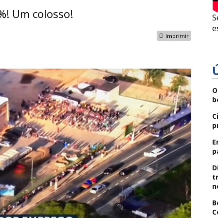
%! Um colosso!
S
e
Imprimir
O
b
C
p
E
p
D
t
n
B
C