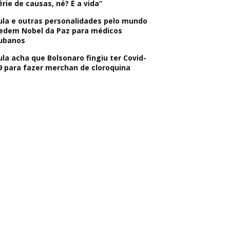
érie de causas, né? É a vida”
ula e outras personalidades pelo mundo
edem Nobel da Paz para médicos
ubanos
ula acha que Bolsonaro fingiu ter Covid-
9 para fazer merchan de cloroquina