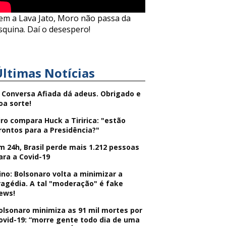
em a Lava Jato, Moro não passa da
squina. Daí o desespero!
Últimas Notícias
 Conversa Afiada dá adeus. Obrigado e
oa sorte!
iro compara Huck a Tiririca: "estão
rontos para a Presidência?"
m 24h, Brasil perde mais 1.212 pessoas
ara a Covid-19
ino: Bolsonaro volta a minimizar a
ragédia. A tal "moderação" é fake
ews!
olsonaro minimiza as 91 mil mortes por
ovid-19: “morre gente todo dia de uma