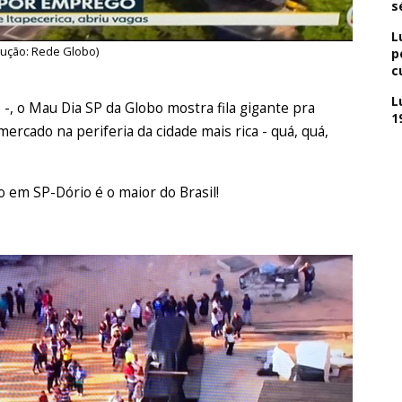
s
L
dução: Rede Globo)
p
c
L
. -, o Mau Dia SP da Globo mostra fila gigante pra
1
ado na periferia da cidade mais rica - quá, quá,
em SP-Dório é o maior do Brasil!