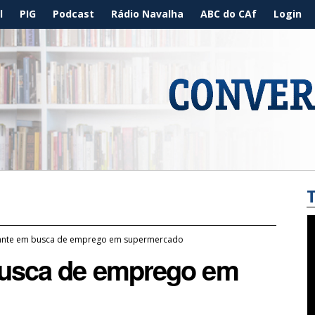
l
PIG
Podcast
Rádio Navalha
ABC do CAf
Login
igante em busca de emprego em supermercado
 busca de emprego em