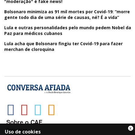
"moderação" é fake news!
Bolsonaro minimiza as 91 mil mortes por Covid-19: “morre
gente todo dia de uma série de causas, né? É a vida”
Lula e outras personalidades pelo mundo pedem Nobel da
Paz para médicos cubanos
Lula acha que Bolsonaro fingiu ter Covid-19 para fazer
merchan de cloroquina
Sobre o CAF
X
Palestras
Uso de cookies