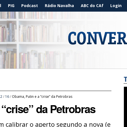
l
PIG
Podcast
Rádio Navalha
ABC do CAf
Login
12
/
16
/
Obama, Putin e a “crise” da Petrobras
 “crise” da Petrobras
m calibrar o aperto segundo a nova (e