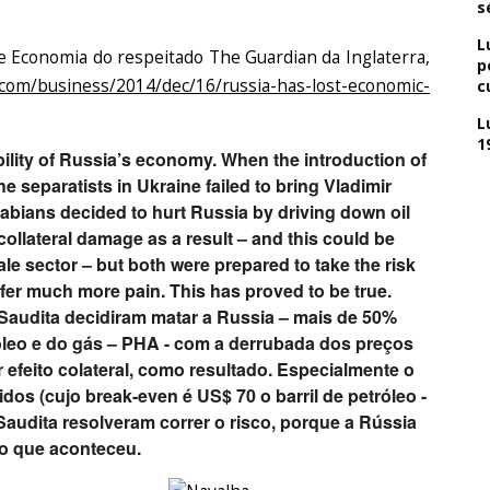
s
L
de Economia do respeitado The Guardian da Inglaterra,
p
.com/business/2014/dec/16/russia-has-lost-economic-
c
L
1
ility of Russia’s economy. When the introduction of
e separatists in Ukraine failed to bring Vladimir
rabians decided to hurt Russia by driving down oil
collateral damage as a result – and this could be
le sector – but both were prepared to take the risk
fer much more pain. This has proved to be true.
Saudita decidiram matar a Russia – mais de 50%
óleo e do gás – PHA - com a derrubada dos preços
r efeito colateral, como resultado. Especialmente o
dos (cujo break-even é US$ 70 o barril de petróleo -
audita resolveram correr o risco, porque a Rússia
i o que aconteceu.