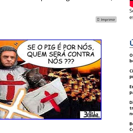
S
e
Imprimir
O
b
C
p
E
p
D
t
n
B
C