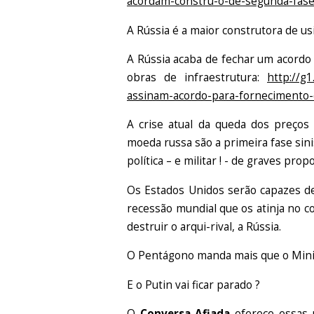
acordam-constru-o-de-segunda-fase
A Rússia é a maior construtora de u
A Rússia acaba de fechar um acordo
obras de infraestrutura:
http://g
assinam-acordo-para-fornecimento-
A crise atual da queda dos preços 
moeda russa são a primeira fase sin
política – e militar ! - de graves prop
Os Estados Unidos serão capazes de
recessão mundial que os atinja no c
destruir o arqui-rival, a Rússia.
O Pentágono manda mais que o Minis
E o Putin vai ficar parado ?
O
Conversa Afiada
oferece essas 