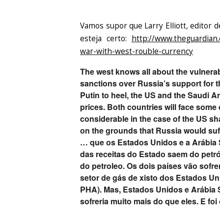
Vamos supor que Larry Elliott, editor 
esteja certo:
http://www.theguardian
war-with-west-rouble-currency
The west knows all about the vulnerab
sanctions over Russia’s support for th
Putin to heel, the US and the Saudi A
prices. Both countries will face some 
considerable in the case of the US sha
on the grounds that Russia would suf
… que os Estados Unidos e a Arábia 
das receitas do Estado saem do petr
do petroleo. Os dois países vão sofre
setor de gás de xisto dos Estados Uni
PHA). Mas, Estados Unidos e Arábia S
sofreria muito mais do que eles. E fo