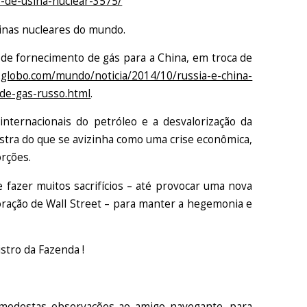
-de-usina-nuclear-3575/
sinas nucleares do mundo.
 de fornecimento de gás para a China, em troca de
1.globo.com/mundo/noticia/2014/10/russia-e-china-
de-gas-russo.html
.
internacionais do petróleo e a desvalorização da
istra do que se avizinha como uma crise econômica,
orções.
 fazer muitos sacrifícios – até provocar uma nova
oração de Wall Street – para manter a hegemonia e
tro da Fazenda !
modestas observações ao amigo navegante, para