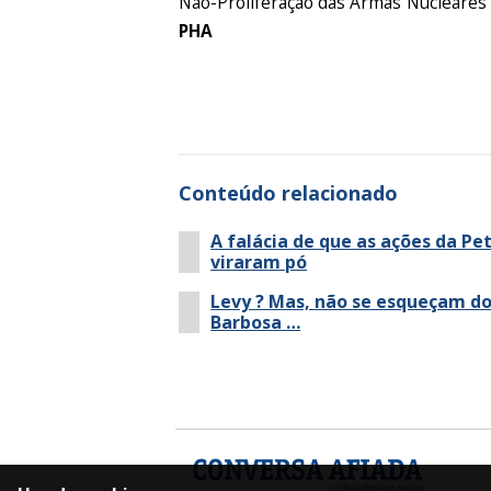
Não-Proliferação das Armas Nucleares ? 
PHA
Conteúdo relacionado
A falácia de que as ações da Pe
viraram pó
Levy ? Mas, não se esqueçam d
Barbosa …