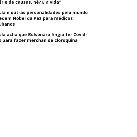
érie de causas, né? É a vida”
ula e outras personalidades pelo mundo
edem Nobel da Paz para médicos
ubanos
ula acha que Bolsonaro fingiu ter Covid-
9 para fazer merchan de cloroquina