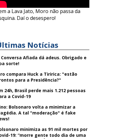
em a Lava Jato, Moro não passa da
squina. Daí o desespero!
Últimas Notícias
 Conversa Afiada dá adeus. Obrigado e
oa sorte!
iro compara Huck a Tiririca: "estão
rontos para a Presidência?"
m 24h, Brasil perde mais 1.212 pessoas
ara a Covid-19
ino: Bolsonaro volta a minimizar a
ragédia. A tal "moderação" é fake
ews!
olsonaro minimiza as 91 mil mortes por
ovid-19: “morre gente todo dia de uma