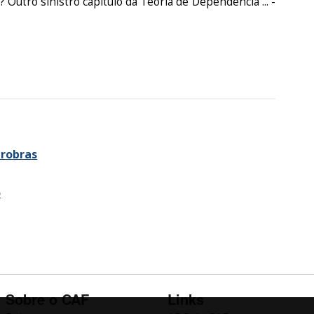
Outro sinistro capítulo da Teoria de Dependência ... -
trobras
o
Sobre o CAF
Links