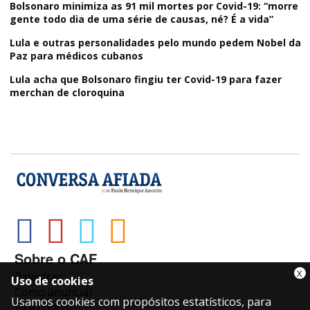
Bolsonaro minimiza as 91 mil mortes por Covid-19: “morre
gente todo dia de uma série de causas, né? É a vida”
Lula e outras personalidades pelo mundo pedem Nobel da
Paz para médicos cubanos
Lula acha que Bolsonaro fingiu ter Covid-19 para fazer
merchan de cloroquina
Sobre o CAF
X
Palestras
Uso de cookies
Como anunciar
Usamos cookies com propósitos estatísticos, para
Fale conosco