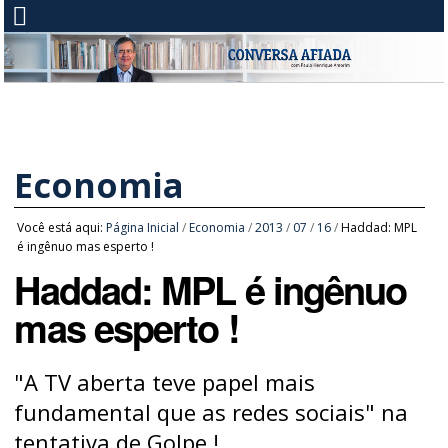
Economia
Você está aqui:
Página Inicial
/
Economia
/
2013
/
07
/
16
/
Haddad: MPL
é ingênuo mas esperto !
Haddad: MPL é ingênuo
mas esperto !
"A TV aberta teve papel mais
fundamental que as redes sociais" na
tentativa de Golpe !