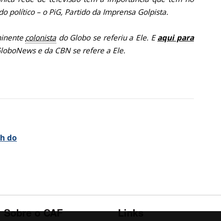
o político – o PiG, Partido da Imprensa Golpista.
inente
colonista
do Globo se referiu a Ele. E
aqui para
loboNews e da CBN se refere a Ele.
ch do
Sobre o CAF
Links