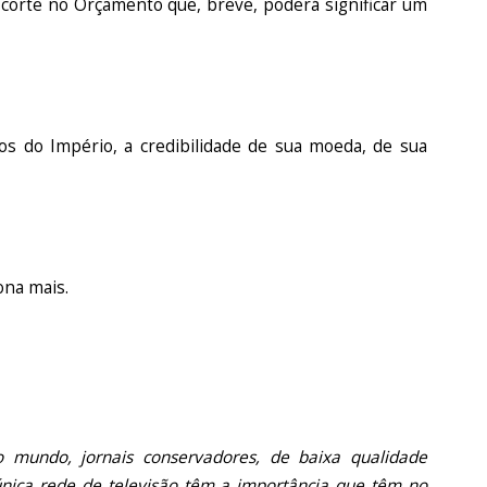
corte no Orçamento que, breve, poderá significar um
s do Império, a credibilidade de sua moeda, de sua
ona mais.
mundo, jornais conservadores, de baixa qualidade
 única rede de televisão têm a importância que têm no