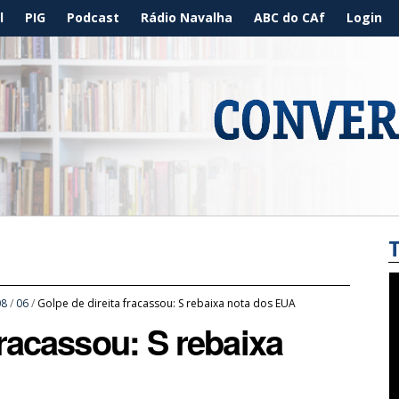
l
PIG
Podcast
Rádio Navalha
ABC do CAf
Login
08
/
06
/
Golpe de direita fracassou: S rebaixa nota dos EUA
fracassou: S rebaixa