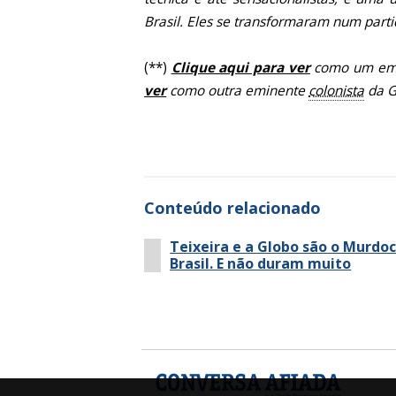
Brasil. Eles se transformaram num partid
(**)
Clique aqui para ver
como um em
ver
como outra eminente
colonista
da G
Conteúdo relacionado
Teixeira e a Globo são o Murdo
Brasil. E não duram muito