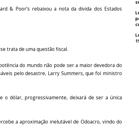
s
dard & Poor’s rebaixou a nota da divida dos Estados
L
p
c
L
1
e trata de uma questão fiscal.
potência do mundo não pode ser a maior devedora do
áveis pelo desastre, Larry Summers, que foi ministro
o dólar, progressivamente, deixará de ser a única
ercebe a aproximação inelutável de Odoacro, vindo do