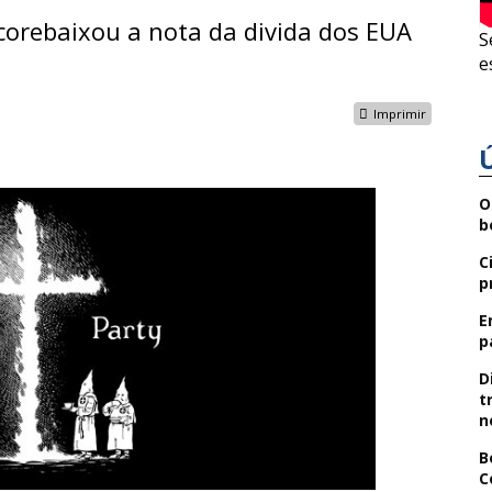
scorebaixou a nota da divida dos EUA
S
e
Imprimir
O
b
C
p
E
p
D
t
n
B
C