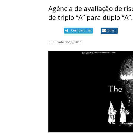
Agência de avaliação de ri
de triplo “A” para duplo “A”.
Compartilhar
Email
publicado
06/08/2011