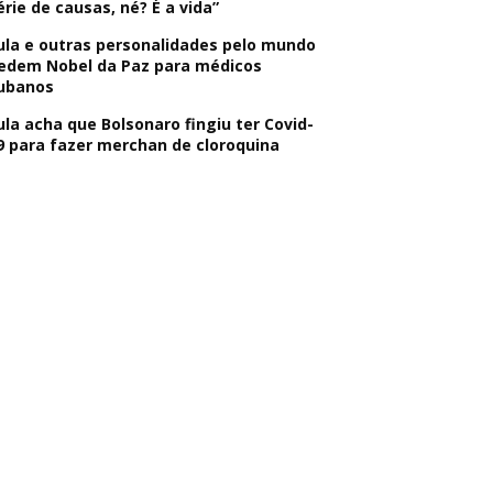
érie de causas, né? É a vida”
ula e outras personalidades pelo mundo
edem Nobel da Paz para médicos
ubanos
ula acha que Bolsonaro fingiu ter Covid-
9 para fazer merchan de cloroquina