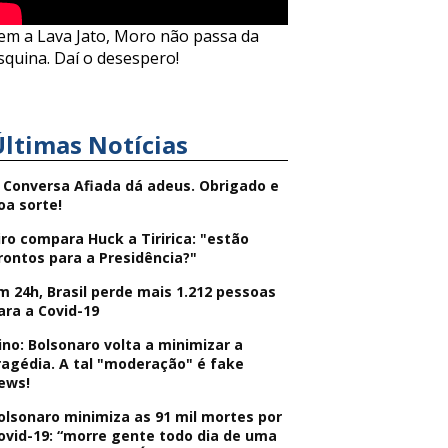
em a Lava Jato, Moro não passa da
squina. Daí o desespero!
Últimas Notícias
 Conversa Afiada dá adeus. Obrigado e
oa sorte!
iro compara Huck a Tiririca: "estão
rontos para a Presidência?"
m 24h, Brasil perde mais 1.212 pessoas
ara a Covid-19
ino: Bolsonaro volta a minimizar a
ragédia. A tal "moderação" é fake
ews!
olsonaro minimiza as 91 mil mortes por
ovid-19: “morre gente todo dia de uma