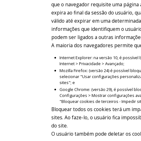
que o navegador requisite uma página 
expira ao final da sessão do usuário, 
válido até expirar em uma determinad
informações que identifiquem o usuário
podem ser ligados a outras informaçõe
A maioria dos navegadores permite que 
Internet Explorer: na versão 10, é possív
Internet > Privacidade > Avançado;
Mozilla Firefox: (versão 24) é possível bl
selecionar "Usar configurações personaliz
sites"; e
Google Chrome: (versão 29), é possível bl
Configurações > Mostrar configurações av
"Bloquear cookies de terceiros - Impedir si
Bloquear todos os cookies terá um impa
sites. Ao faze-lo, o usuário fica imposs
do site.
O usuário também pode deletar os coo