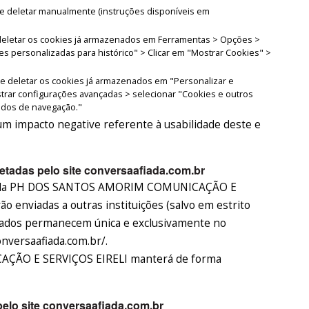
eve deletar manualmente (instruções disponíveis em
e deletar os cookies já armazenados em Ferramentas > Opções >
es personalizadas para histórico" > Clicar em "Mostrar Cookies" >
de deletar os cookies já armazenados em "Personalizar e
trar configurações avançadas > selecionar "Cookies e outros
dados de navegação."
m impacto negative referente à usabilidade deste e
tadas pelo site conversaafiada.com.br
s pela PH DOS SANTOS AMORIM COMUNICAÇÃO E
o enviadas a outras instituições (salvo em estrito
 dados permanecem única e exclusivamente no
onversaafiada.com.br/.
ÃO E SERVIÇOS EIRELI manterá de forma
elo site conversaafiada.com.br