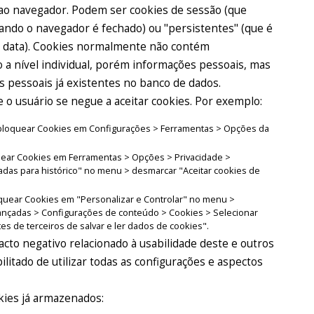
ao navegador. Podem ser cookies de sessão (que
quando o navegador é fechado) ou "persistentes" (que é
a data). Cookies normalmente não contém
 a nível individual, porém informações pessoais, mas
s pessoais já existentes no banco de dados.
o usuário se negue a aceitar cookies. Por exemplo:
el bloquear Cookies em Configurações > Ferramentas > Opções da
oquear Cookies em Ferramentas > Opções > Privacidade >
adas para histórico" no menu > desmarcar "Aceitar cookies de
oquear Cookies em "Personalizar e Controlar" no menu >
ançadas > Configurações de conteúdo > Cookies > Selecionar
tes de terceiros de salvar e ler dados de cookies".
cto negativo relacionado à usabilidade deste e outros
ibilitado de utilizar todas as configurações e aspectos
kies já armazenados: