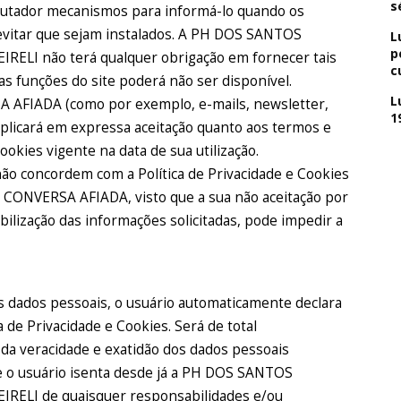
s
utador mecanismos para informá-lo quando os
vitar que sejam instalados. A PH DOS SANTOS
L
p
LI não terá qualquer obrigação em fornecer tais
c
as funções do site poderá não ser disponível.
L
SA AFIADA (como por exemplo, e-mails, newsletter,
1
mplicará em expressa aceitação quanto aos termos e
ookies vigente na data de sua utilização.
o concordem com a Política de Privacidade e Cookies
do CONVERSA AFIADA, visto que a sua não aceitação por
ibilização das informações solicitadas, pode impedir a
s dados pessoais, o usuário automaticamente declara
a de Privacidade e Cookies. Será de total
 da veracidade e exatidão dos dados pessoais
ue o usuário isenta desde já a PH DOS SANTOS
LI de quaisquer responsabilidades e/ou