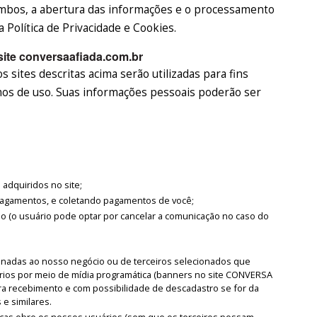
mbos, a abertura das informações e o processamento
Política de Privacidade e Cookies.
site conversaafiada.com.br
 sites descritas acima serão utilizadas para fins
rmos de uso. Suas informações pessoais poderão ser
adquiridos no site;
 pagamentos, e coletando pagamentos de você;
o (o usuário pode optar por cancelar a comunicação no caso do
onadas ao nosso negócio ou de terceiros selecionados que
ios por meio de mídia programática (banners no site CONVERSA
ara recebimento e com possibilidade de descadastro se for da
 e similares.
ticas obre os nossos usuários (sem que os terceiros possam