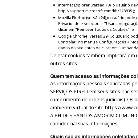
Internet Explorer (versão 10), o usuário d
http://support.microsoft.com/kb/278835 );
Mozilla Firefox (versão 24),o usuário pod
Privacidade > selecionar "Usar configuraçõ
clicar em "Remover Todos os Cookies"; e
Google Chrome (versão 29), ),o usuário po
Controlar" no menu > Configurações > Mos
dados do site antes de clicar em "Limpar 
Deletar cookies também implicará em u
outros sites.
Quem tem acesso as informações cole
As informações pessoais solicitada
SERVIÇOS EIRELI em seus sites não serã
cumprimento de ordens judiciais). Os
ambiente virtual do site https://www.c
A PH DOS SANTOS AMORIM COMUNICAÇ
confidencial suas informações.
Quais são as informações coletadas p