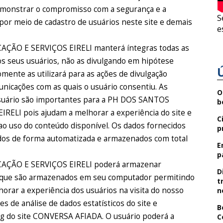
emonstrar o compromisso com a segurança e a
S
por meio de cadastro de usuários neste site e demais
e
O E SERVIÇOS EIRELI manterá íntegras todas as
s seus usuários, não as divulgando em hipótese
omente as utilizará para as ações de divulgação
nicações com as quais o usuário consentiu. As
O
usuário são importantes para a PH DOS SANTOS
b
I pois ajudam a melhorar a experiência do site e
C
 ao uso do conteúdo disponível. Os dados fornecidos
p
dos de forma automatizada e armazenados com total
E
p
ÃO E SERVIÇOS EIRELI poderá armazenar
D
o que são armazenados em seu computador permitindo
t
lhorar a experiência dos usuários na visita do nosso
n
ões de análise de dados estatísticos do site e
B
g do site CONVERSA AFIADA. O usuário poderá a
C