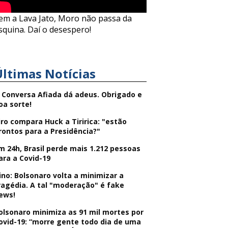
em a Lava Jato, Moro não passa da
squina. Daí o desespero!
Últimas Notícias
 Conversa Afiada dá adeus. Obrigado e
oa sorte!
iro compara Huck a Tiririca: "estão
rontos para a Presidência?"
m 24h, Brasil perde mais 1.212 pessoas
ara a Covid-19
ino: Bolsonaro volta a minimizar a
ragédia. A tal "moderação" é fake
ews!
olsonaro minimiza as 91 mil mortes por
ovid-19: “morre gente todo dia de uma