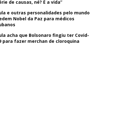
érie de causas, né? É a vida”
ula e outras personalidades pelo mundo
edem Nobel da Paz para médicos
ubanos
ula acha que Bolsonaro fingiu ter Covid-
9 para fazer merchan de cloroquina