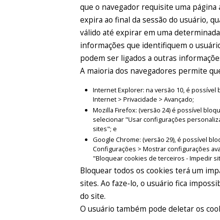
que o navegador requisite uma página 
expira ao final da sessão do usuário, 
válido até expirar em uma determinad
informações que identifiquem o usuário
podem ser ligados a outras informaçõe
A maioria dos navegadores permite que 
Internet Explorer: na versão 10, é possív
Internet > Privacidade > Avançado;
Mozilla Firefox: (versão 24) é possível bl
selecionar "Usar configurações personaliz
sites"; e
Google Chrome: (versão 29), é possível bl
Configurações > Mostrar configurações av
"Bloquear cookies de terceiros - Impedir si
Bloquear todos os cookies terá um impa
sites. Ao faze-lo, o usuário fica imposs
do site.
O usuário também pode deletar os coo