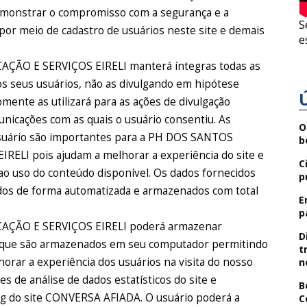
emonstrar o compromisso com a segurança e a
S
por meio de cadastro de usuários neste site e demais
e
O E SERVIÇOS EIRELI manterá íntegras todas as
s seus usuários, não as divulgando em hipótese
omente as utilizará para as ações de divulgação
nicações com as quais o usuário consentiu. As
O
usuário são importantes para a PH DOS SANTOS
b
I pois ajudam a melhorar a experiência do site e
C
 ao uso do conteúdo disponível. Os dados fornecidos
p
dos de forma automatizada e armazenados com total
E
p
ÃO E SERVIÇOS EIRELI poderá armazenar
D
o que são armazenados em seu computador permitindo
t
lhorar a experiência dos usuários na visita do nosso
n
ões de análise de dados estatísticos do site e
B
g do site CONVERSA AFIADA. O usuário poderá a
C