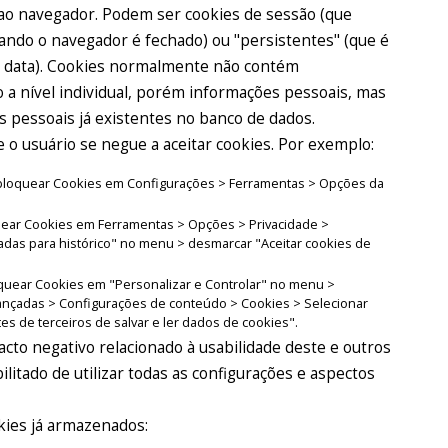
ao navegador. Podem ser cookies de sessão (que
quando o navegador é fechado) ou "persistentes" (que é
a data). Cookies normalmente não contém
 a nível individual, porém informações pessoais, mas
s pessoais já existentes no banco de dados.
o usuário se negue a aceitar cookies. Por exemplo:
el bloquear Cookies em Configurações > Ferramentas > Opções da
oquear Cookies em Ferramentas > Opções > Privacidade >
adas para histórico" no menu > desmarcar "Aceitar cookies de
oquear Cookies em "Personalizar e Controlar" no menu >
ançadas > Configurações de conteúdo > Cookies > Selecionar
tes de terceiros de salvar e ler dados de cookies".
cto negativo relacionado à usabilidade deste e outros
ibilitado de utilizar todas as configurações e aspectos
kies já armazenados: