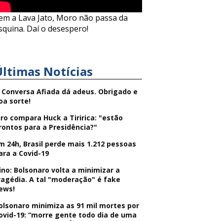
em a Lava Jato, Moro não passa da
squina. Daí o desespero!
Últimas Notícias
 Conversa Afiada dá adeus. Obrigado e
oa sorte!
iro compara Huck a Tiririca: "estão
rontos para a Presidência?"
m 24h, Brasil perde mais 1.212 pessoas
ara a Covid-19
ino: Bolsonaro volta a minimizar a
ragédia. A tal "moderação" é fake
ews!
olsonaro minimiza as 91 mil mortes por
ovid-19: “morre gente todo dia de uma