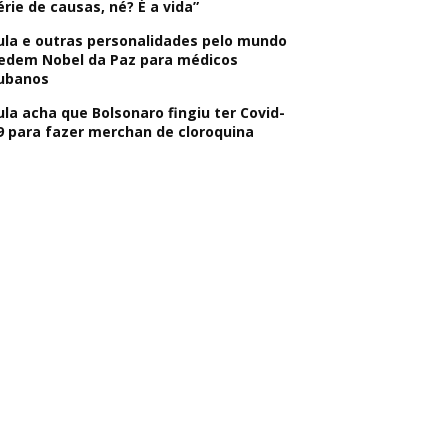
érie de causas, né? É a vida”
ula e outras personalidades pelo mundo
edem Nobel da Paz para médicos
ubanos
ula acha que Bolsonaro fingiu ter Covid-
9 para fazer merchan de cloroquina