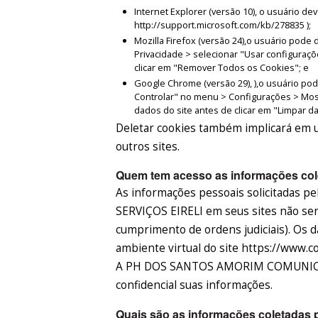
Internet Explorer (versão 10), o usuário d
http://support.microsoft.com/kb/278835 );
Mozilla Firefox (versão 24),o usuário pod
Privacidade > selecionar "Usar configuraçõ
clicar em "Remover Todos os Cookies"; e
Google Chrome (versão 29), ),o usuário po
Controlar" no menu > Configurações > Mos
dados do site antes de clicar em "Limpar 
Deletar cookies também implicará em u
outros sites.
Quem tem acesso as informações cole
As informações pessoais solicitada
SERVIÇOS EIRELI em seus sites não serã
cumprimento de ordens judiciais). Os
ambiente virtual do site https://www.c
A PH DOS SANTOS AMORIM COMUNICAÇ
confidencial suas informações.
Quais são as informações coletadas p