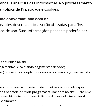
mbos, a abertura das informações e o processamento
Política de Privacidade e Cookies.
site conversaafiada.com.br
 sites descritas acima serão utilizadas para fins
rmos de uso. Suas informações pessoais poderão ser
adquiridos no site;
 pagamentos, e coletando pagamentos de você;
o (o usuário pode optar por cancelar a comunicação no caso do
onadas ao nosso negócio ou de terceiros selecionados que
ios por meio de mídia programática (banners no site CONVERSA
ara recebimento e com possibilidade de descadastro se for da
 e similares.
ticas obre os nossos usuários (sem que os terceiros possam