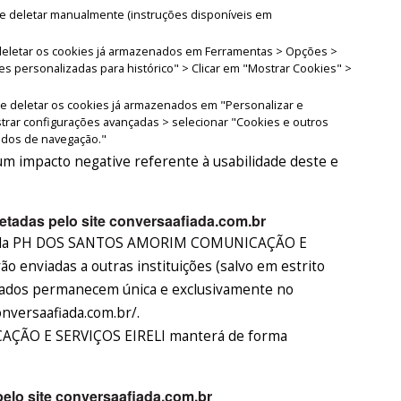
eve deletar manualmente (instruções disponíveis em
e deletar os cookies já armazenados em Ferramentas > Opções >
es personalizadas para histórico" > Clicar em "Mostrar Cookies" >
de deletar os cookies já armazenados em "Personalizar e
trar configurações avançadas > selecionar "Cookies e outros
dados de navegação."
m impacto negative referente à usabilidade deste e
tadas pelo site conversaafiada.com.br
s pela PH DOS SANTOS AMORIM COMUNICAÇÃO E
o enviadas a outras instituições (salvo em estrito
 dados permanecem única e exclusivamente no
onversaafiada.com.br/.
ÃO E SERVIÇOS EIRELI manterá de forma
elo site conversaafiada.com.br