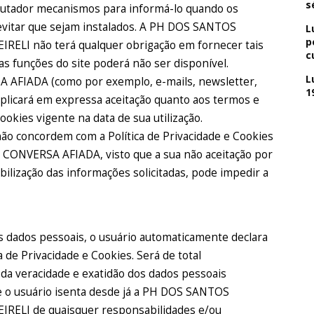
s
utador mecanismos para informá-lo quando os
vitar que sejam instalados. A PH DOS SANTOS
L
p
LI não terá qualquer obrigação em fornecer tais
c
as funções do site poderá não ser disponível.
L
SA AFIADA (como por exemplo, e-mails, newsletter,
1
mplicará em expressa aceitação quanto aos termos e
ookies vigente na data de sua utilização.
o concordem com a Política de Privacidade e Cookies
do CONVERSA AFIADA, visto que a sua não aceitação por
ibilização das informações solicitadas, pode impedir a
s dados pessoais, o usuário automaticamente declara
a de Privacidade e Cookies. Será de total
 da veracidade e exatidão dos dados pessoais
ue o usuário isenta desde já a PH DOS SANTOS
LI de quaisquer responsabilidades e/ou