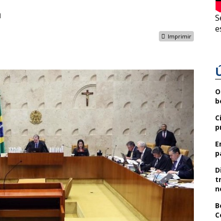
a
S
e
Imprimir
O
b
C
p
E
p
D
t
n
B
C