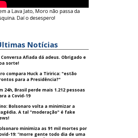
em a Lava Jato, Moro não passa da
squina. Daí o desespero!
Últimas Notícias
 Conversa Afiada dá adeus. Obrigado e
oa sorte!
iro compara Huck a Tiririca: "estão
rontos para a Presidência?"
m 24h, Brasil perde mais 1.212 pessoas
ara a Covid-19
ino: Bolsonaro volta a minimizar a
ragédia. A tal "moderação" é fake
ews!
olsonaro minimiza as 91 mil mortes por
ovid-19: “morre gente todo dia de uma