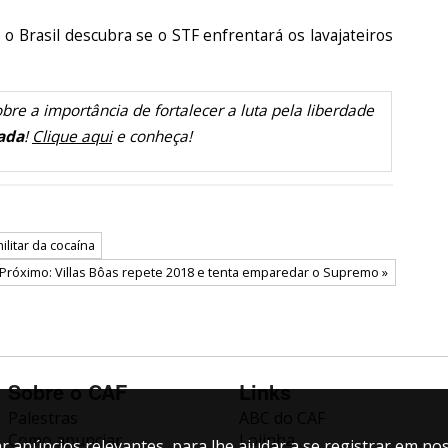
o Brasil descubra se o STF enfrentará os lavajateiros
bre a importância de fortalecer a luta pela liberdade
ada
!
Clique aqui
e conheça!
litar da cocaína
Próximo: Villas Bôas repete 2018 e tenta emparedar o Supremo »
Sobre o CAF
Links
Palestras
ABC do CAF
Como anunciar
Lojinha
 anúncios relevantes, para lhe ajudar a se registrar em nos