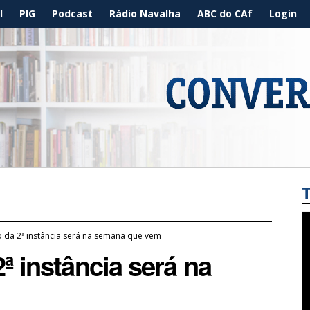
l
PIG
Podcast
Rádio Navalha
ABC do CAf
Login
o da 2ª instância será na semana que vem
ª instância será na