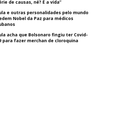
érie de causas, né? É a vida”
ula e outras personalidades pelo mundo
edem Nobel da Paz para médicos
ubanos
ula acha que Bolsonaro fingiu ter Covid-
9 para fazer merchan de cloroquina