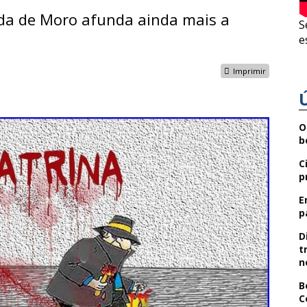
da de Moro afunda ainda mais a
S
e
Imprimir
O
b
C
p
E
p
D
t
n
B
C