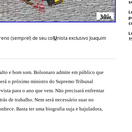
s
L
p
c
L
reno (sempre!) de seu col
U
nista exclusivo Joaquim
1
 alto e bom som. Bolsonaro admite em público que
Será o próximo ministro do Supremo Tribunal
evista para o ano que vem. Não precisará enfrentar
trás de trabalho. Nem será necessário suar no
nhece. Basta ter uma biografia suja e bajuladora,