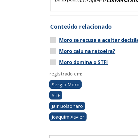
de expressão e apoie o
Conversa Afi
Conteúdo relacionado
Moro se recusa a aceitar decisã
Moro caiu na ratoeira?
Moro domina o STF!
registrado em:
Sérgio Moro
STF
Jair Bolsonaro
Joaquim Xavier