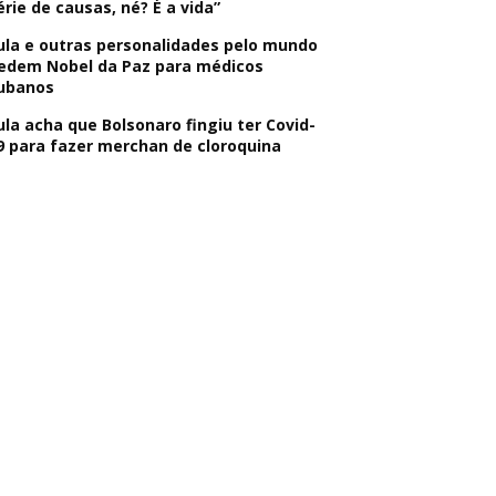
érie de causas, né? É a vida”
ula e outras personalidades pelo mundo
edem Nobel da Paz para médicos
ubanos
ula acha que Bolsonaro fingiu ter Covid-
9 para fazer merchan de cloroquina