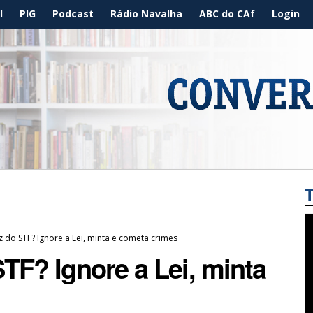
l
PIG
Podcast
Rádio Navalha
ABC do CAf
Login
z do STF? Ignore a Lei, minta e cometa crimes
STF? Ignore a Lei, minta