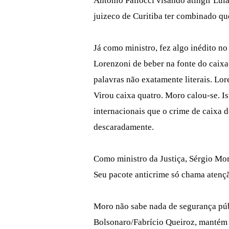
Antonio Pallocci visando atingir Lul
juizeco de Curitiba ter combinado q
Já como ministro, fez algo inédito no
Lorenzoni de beber na fonte do caixa
palavras não exatamente literais. Lo
Virou caixa quatro. Moro calou-se. Is
internacionais que o crime de caixa 
descaradamente.
Como ministro da Justiça, Sérgio Mo
Seu pacote anticrime só chama atençã
Moro não sabe nada de segurança púb
Bolsonaro/Fabrício Queiroz, mantém 