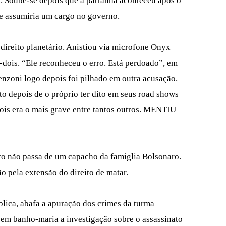
a. Soube-se depois que a patranha aconteceu após o
ue assumiria um cargo no governo.
 direito planetário. Anistiou via microfone Onyx
-dois. “Ele reconheceu o erro. Está perdoado”, em
renzoni logo depois foi pilhado em outra acusação.
to depois de o próprio ter dito em seus road shows
dois era o mais grave entre tantos outros. MENTIU
ro não passa de um capacho da famiglia Bolsonaro.
o pela extensão do direito de matar.
lica, abafa a apuração dos crimes da turma
em banho-maria a investigação sobre o assassinato