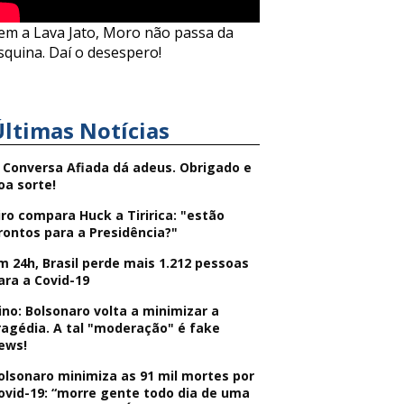
em a Lava Jato, Moro não passa da
squina. Daí o desespero!
Últimas Notícias
 Conversa Afiada dá adeus. Obrigado e
oa sorte!
iro compara Huck a Tiririca: "estão
rontos para a Presidência?"
m 24h, Brasil perde mais 1.212 pessoas
ara a Covid-19
ino: Bolsonaro volta a minimizar a
ragédia. A tal "moderação" é fake
ews!
olsonaro minimiza as 91 mil mortes por
ovid-19: “morre gente todo dia de uma