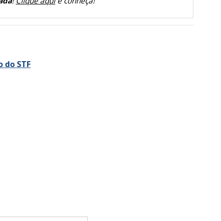
ada
!
Clique aqui
e conheça!
o do STF