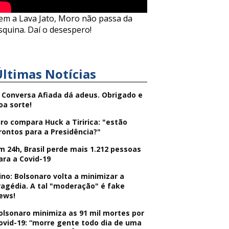
em a Lava Jato, Moro não passa da
squina. Daí o desespero!
Últimas Notícias
 Conversa Afiada dá adeus. Obrigado e
oa sorte!
iro compara Huck a Tiririca: "estão
rontos para a Presidência?"
m 24h, Brasil perde mais 1.212 pessoas
ara a Covid-19
ino: Bolsonaro volta a minimizar a
ragédia. A tal "moderação" é fake
ews!
olsonaro minimiza as 91 mil mortes por
ovid-19: “morre gente todo dia de uma