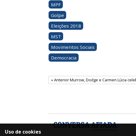
MPF
Golpe
Eleições 2018
MST
Movimentos Sociais
Democracia
« Anterior Murrow, Dodge e Carmen Lúcia cel
Uso de cookies