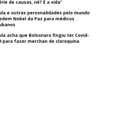
érie de causas, né? É a vida”
ula e outras personalidades pelo mundo
edem Nobel da Paz para médicos
ubanos
ula acha que Bolsonaro fingiu ter Covid-
9 para fazer merchan de cloroquina