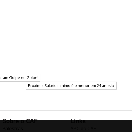
ebram Golpe no Golpe!
Próximo: Salário mínimo é o menor em 24 anos! »
Sobre o CAF
Links
Palestras
ABC do CAF