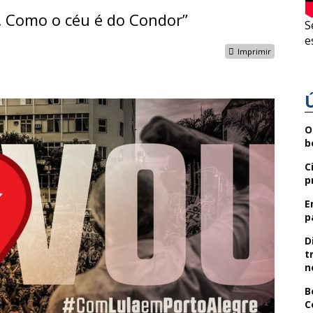
o. Como o céu é do Condor”
S
e
Imprimir
O
b
C
p
E
p
D
t
n
B
C