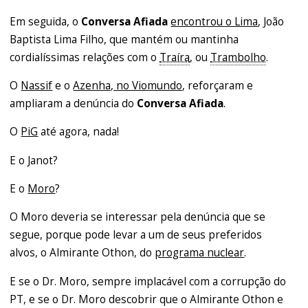
Em seguida, o
Conversa Afiada
encontrou o Lima
, João
Baptista Lima Filho, que mantém ou mantinha
cordialíssimas relações com o
Traíra
, ou
Trambolho
.
O
Nassif
e o
Azenha, no Viomundo
, reforçaram e
ampliaram a denúncia do
Conversa Afiada
.
O
PiG
até agora, nada!
E o Janot?
E o
Moro
?
O Moro deveria se interessar pela denúncia que se
segue, porque pode levar a um de seus preferidos
alvos, o Almirante Othon, do
programa nuclear
.
E se o Dr. Moro, sempre implacável com a corrupção do
PT, e se o Dr. Moro descobrir que o Almirante Othon e