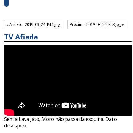
« Anterior 2019_03_24_Pit1.jpg
Próximo: 2019_03_24_Pit3.jpg »
TV Afiada
Sem a Lava Jato, Moro não passa da esquina. Daí o
desespero!