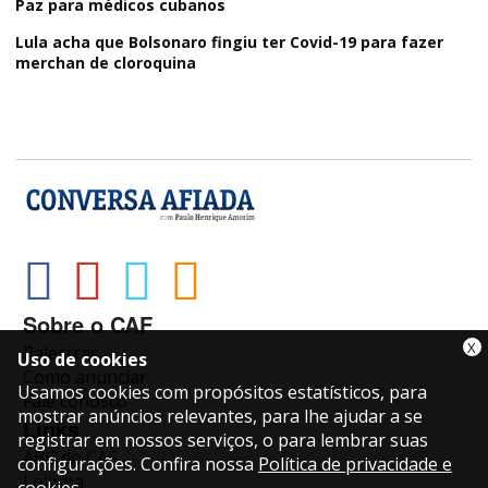
Paz para médicos cubanos
Lula acha que Bolsonaro fingiu ter Covid-19 para fazer
merchan de cloroquina
Sobre o CAF
X
Palestras
Uso de cookies
Como anunciar
Usamos cookies com propósitos estatísticos, para
Fale conosco
mostrar anúncios relevantes, para lhe ajudar a se
Links
registrar em nossos serviços, o para lembrar suas
ABC do CAF
configurações. Confira nossa
Política de privacidade e
Lojinha