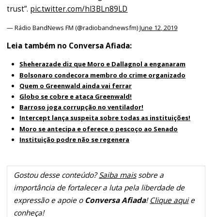
trust”.
pic.twitter.com/hl3BLn89LD
— Rádio BandNews FM (@radiobandnewsfm)
June 12, 2019
Leia também no Conversa Afiada:
Sheherazade diz que Moro e Dallagnol a enganaram
Bolsonaro condecora membro do crime organizado
Quem o Greenwald ainda vai ferrar
Globo se cobre e ataca Greenwald!
Barroso joga corrupção no ventilador!
Intercept lança suspeita sobre todas as instituições!
Moro se antecipa e oferece o pescoço ao Senado
Instituição podre não se regenera
Gostou desse conteúdo?
Saiba mais
sobre a
importância de fortalecer a luta pela liberdade de
expressão e apoie o
Conversa Afiada
!
Clique aqui
e
conheça!