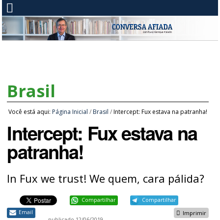
Brasil
Você está aqui:
Página Inicial
/
Brasil
/
Intercept: Fux estava na patranha!
Intercept: Fux estava na
patranha!
In Fux we trust! We quem, cara pálida?
Compartilhar
Compartilhar
Email
Imprimir
publicado
12/06/2019