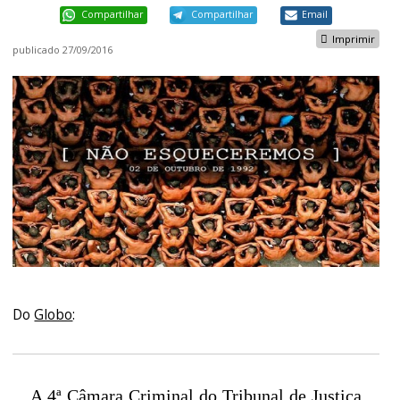
Compartilhar
Compartilhar
Email
Imprimir
publicado
27/09/2016
Do
Globo
:
A 4ª Câmara Criminal do Tribunal de Justiça