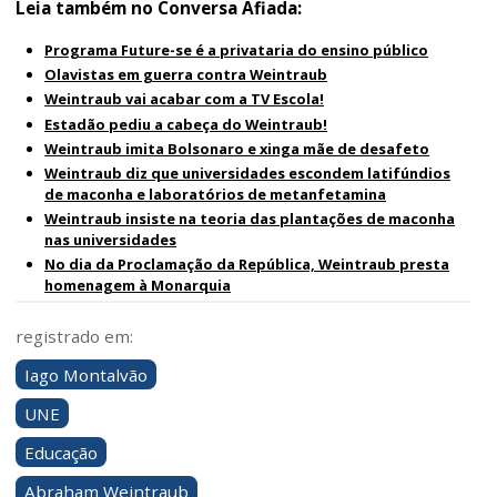
Leia também no Conversa Afiada:
Programa Future-se é a privataria do ensino público
Olavistas em guerra contra Weintraub
Weintraub vai acabar com a TV Escola!
Estadão pediu a cabeça do Weintraub!
Weintraub imita Bolsonaro e xinga mãe de desafeto
Weintraub diz que universidades escondem latifúndios
de maconha e laboratórios de metanfetamina
Weintraub insiste na teoria das plantações de maconha
nas universidades
No dia da Proclamação da República, Weintraub presta
homenagem à Monarquia
registrado em:
Iago Montalvão
UNE
Educação
Abraham Weintraub