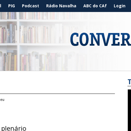
l
PIG
Podcast
Rádio Navalha
ABC do CAf
Login
deu
plenário