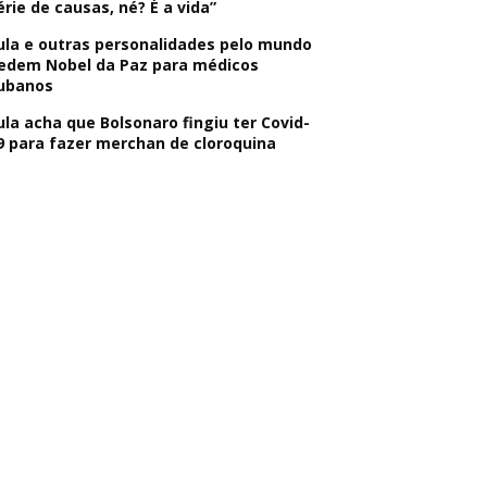
érie de causas, né? É a vida”
ula e outras personalidades pelo mundo
edem Nobel da Paz para médicos
ubanos
ula acha que Bolsonaro fingiu ter Covid-
9 para fazer merchan de cloroquina