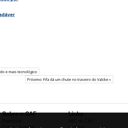
adáver
do e mais tecnológico
Próximo: Fifa dá um chute no traseiro do Valcke »
Sobre o CAF
Links
Palestras
ABC do CAF
Como anunciar
Lojinha