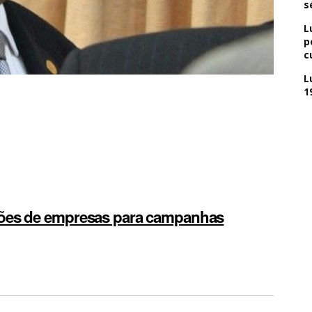
s
L
p
c
L
1
ções de empresas para campanhas