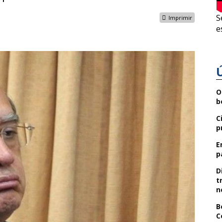
S
Imprimir
e
O
b
C
p
E
p
D
t
n
B
C