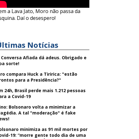
em a Lava Jato, Moro não passa da
squina. Daí o desespero!
Últimas Notícias
 Conversa Afiada dá adeus. Obrigado e
oa sorte!
iro compara Huck a Tiririca: "estão
rontos para a Presidência?"
m 24h, Brasil perde mais 1.212 pessoas
ara a Covid-19
ino: Bolsonaro volta a minimizar a
ragédia. A tal "moderação" é fake
ews!
olsonaro minimiza as 91 mil mortes por
ovid-19: “morre gente todo dia de uma