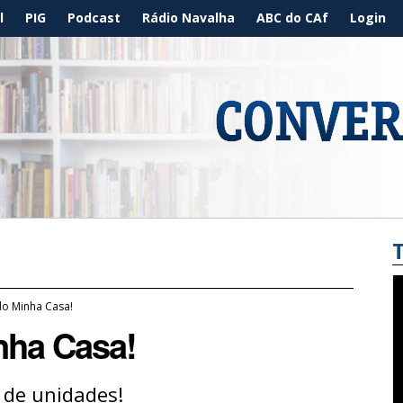
l
PIG
Podcast
Rádio Navalha
ABC do CAf
Login
do Minha Casa!
nha Casa!
de unidades!​