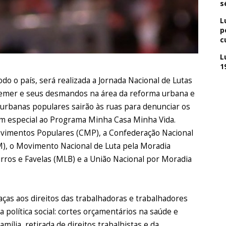
s
L
p
c
L
1
odo o país, será realizada a Jornada Nacional de Lutas
 Temer e seus desmandos na área da reforma urbana e
urbanas populares sairão às ruas para denunciar os
em especial ao Programa Minha Casa Minha Vida.
ovimentos Populares (CMP), a Confederação Nacional
, o Movimento Nacional de Luta pela Moradia
ros e Favelas (MLB) e a União Nacional por Moradia
as aos direitos das trabalhadoras e trabalhadores
 política social: cortes orçamentários na saúde e
ília, retirada de direitos trabalhistas e da