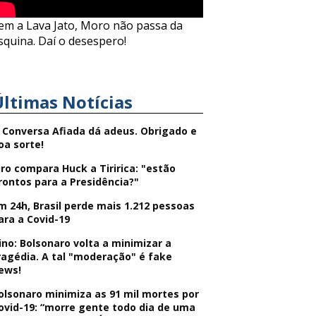
em a Lava Jato, Moro não passa da
squina. Daí o desespero!
Últimas Notícias
 Conversa Afiada dá adeus. Obrigado e
oa sorte!
iro compara Huck a Tiririca: "estão
rontos para a Presidência?"
m 24h, Brasil perde mais 1.212 pessoas
ara a Covid-19
ino: Bolsonaro volta a minimizar a
ragédia. A tal "moderação" é fake
ews!
olsonaro minimiza as 91 mil mortes por
ovid-19: “morre gente todo dia de uma