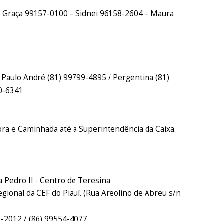
– Graça 99157-0100 – Sidnei 96158-2604 – Maura
 Paulo André (81) 99799-4895 / Pergentina (81)
0-6341
ora e Caminhada até a Superintendência da Caixa.
a Pedro II - Centro de Teresina
gional da CEF do Piauí. (Rua Areolino de Abreu s/n
0-2012 / (86) 99554-4077