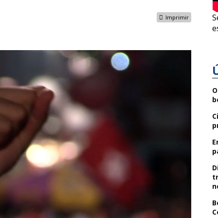
S
Imprimir
e
O
b
C
p
E
p
D
t
n
B
C