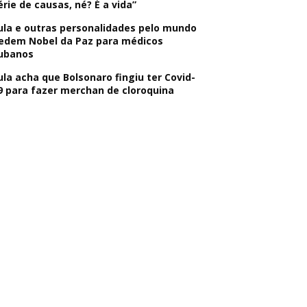
érie de causas, né? É a vida”
ula e outras personalidades pelo mundo
edem Nobel da Paz para médicos
ubanos
ula acha que Bolsonaro fingiu ter Covid-
9 para fazer merchan de cloroquina