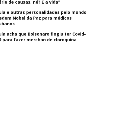
érie de causas, né? É a vida”
ula e outras personalidades pelo mundo
edem Nobel da Paz para médicos
ubanos
ula acha que Bolsonaro fingiu ter Covid-
9 para fazer merchan de cloroquina