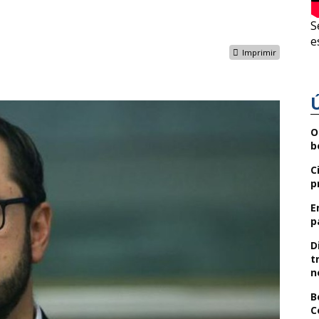
S
e
Imprimir
O
b
C
p
E
p
D
t
n
B
C