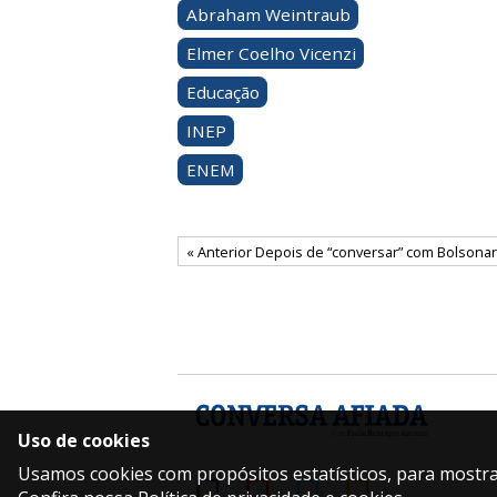
Abraham Weintraub
Elmer Coelho Vicenzi
Educação
INEP
ENEM
« Anterior Depois de “conversar” com Bolsonar
Uso de cookies
Usamos cookies com propósitos estatísticos, para mostrar