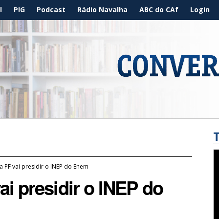
l
PIG
Podcast
Rádio Navalha
ABC do CAf
Login
 PF vai presidir o INEP do Enem
i presidir o INEP do