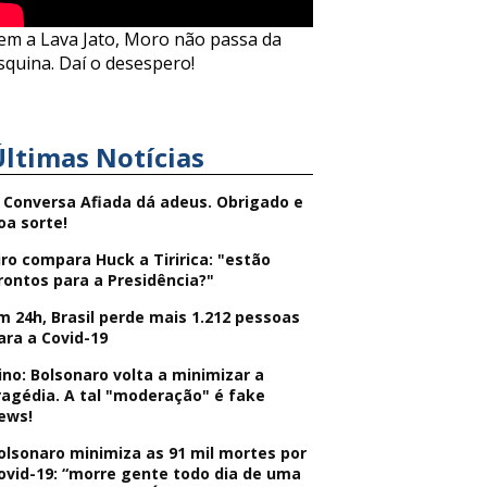
em a Lava Jato, Moro não passa da
squina. Daí o desespero!
Últimas Notícias
 Conversa Afiada dá adeus. Obrigado e
oa sorte!
iro compara Huck a Tiririca: "estão
rontos para a Presidência?"
m 24h, Brasil perde mais 1.212 pessoas
ara a Covid-19
ino: Bolsonaro volta a minimizar a
ragédia. A tal "moderação" é fake
ews!
olsonaro minimiza as 91 mil mortes por
ovid-19: “morre gente todo dia de uma