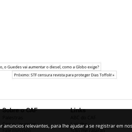
o, o Guedes vai aumentar o diesel, como a Globo exige?
Próximo: STF censura revista para proteger Dias Toffoli! »
Sobre o CAF
Links
Palestras
ABC do CAF
Como anunciar
Lojinha
 anúncios relevantes, para lhe ajudar a se registrar em nos
Fale conosco
Não me calarão