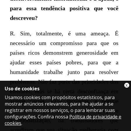
para essa tendência positiva que você
descreveu?
R. Sim, totalmente, é uma ameaça. É
necessário um compromisso para que os
países ricos demonstrem generosidade em
ajudar esses países pobres, para que a
humanidade trabalhe junto para resolver
problemas. Não faz parte das prioridades dos
X
Uso de cookies
eleitores, mas se há certa desconfiança em
Usamos cookies com propósitos estatísticos, para
alguns países, EUA incluídos, é porque
mostrar anúncios relevantes, para lhe ajudar a se
registrar em nossos serviços, o para lembrar suas
houve mudanças sociais. Com a imigração e
configurações. Confira nossa
Política de privacidade e
a globalização, há trabalhadores que
cookies
.
acreditam que sua situação melhoraria com