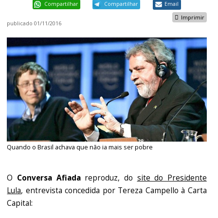
Compartilhar
Compartilhar
Email
Imprimir
publicado
01/11/2016
Quando o Brasil achava que não ia mais ser pobre
O
Conversa Afiada
reproduz, do
site do Presidente
Lula
, entrevista concedida por Tereza Campello à Carta
Capital: