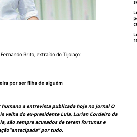
s
L
p
c
L
1
Fernando Brito, extraído do Tijolaço:
teira por ser filha de alguém
r humano a entrevista publicada hoje no jornal O
ais velha do ex-presidente Lula, Lurian Cordeiro da
 Lula, são sempre acusados de terem fortunas e
ção”antecipada” por tudo.