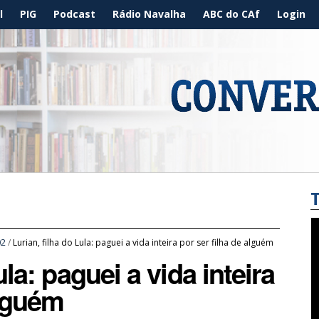
l
PIG
Podcast
Rádio Navalha
ABC do CAf
Login
02
/
Lurian, filha do Lula: paguei a vida inteira por ser filha de alguém
ula: paguei a vida inteira
alguém