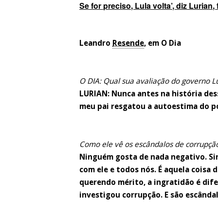
Se for preciso, Lula volta’, diz Lurian
Leandro
Resende
, em O Dia
O DIA: Qual sua avaliação do governo L
LURIAN: Nunca antes na história des
meu pai resgatou a autoestima do po
Como ele vê os escândalos de corrupçã
Ninguém gosta de nada negativo. Sint
com ele e todos nós. É aquela coisa 
querendo mérito, a ingratidão é dife
investigou corrupção. E são escând