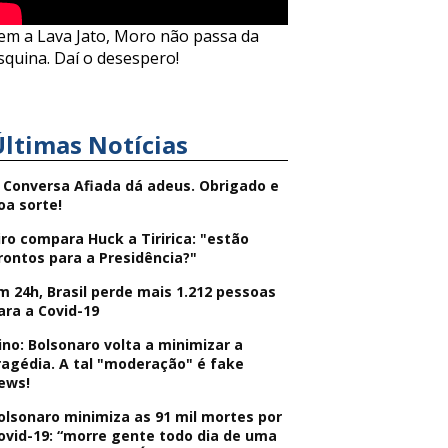
em a Lava Jato, Moro não passa da
squina. Daí o desespero!
Últimas Notícias
 Conversa Afiada dá adeus. Obrigado e
oa sorte!
iro compara Huck a Tiririca: "estão
rontos para a Presidência?"
m 24h, Brasil perde mais 1.212 pessoas
ara a Covid-19
ino: Bolsonaro volta a minimizar a
ragédia. A tal "moderação" é fake
ews!
olsonaro minimiza as 91 mil mortes por
ovid-19: “morre gente todo dia de uma