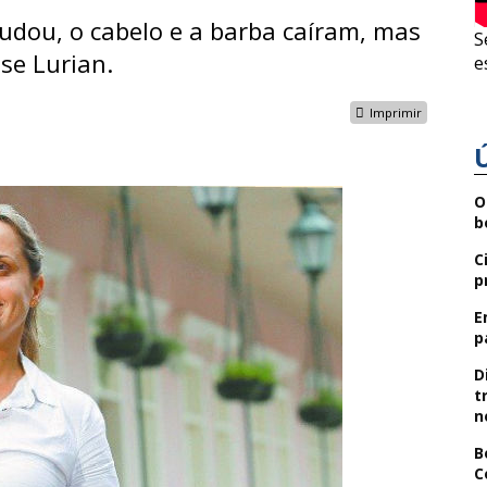
udou, o cabelo e a barba caíram, mas
S
se Lurian.
e
Imprimir
O
b
C
p
E
p
D
t
n
B
C