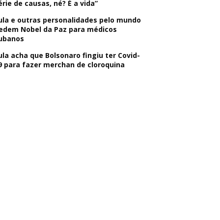
érie de causas, né? É a vida”
ula e outras personalidades pelo mundo
edem Nobel da Paz para médicos
ubanos
ula acha que Bolsonaro fingiu ter Covid-
9 para fazer merchan de cloroquina