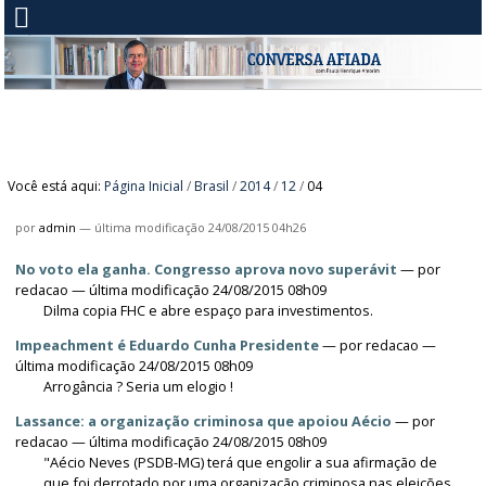
Você está aqui:
Página Inicial
/
Brasil
/
2014
/
12
/
04
por
admin
—
última modificação
24/08/2015 04h26
No voto ela ganha. Congresso aprova novo superávit
—
por
redacao
— última modificação 24/08/2015 08h09
Dilma copia FHC e abre espaço para investimentos.
Impeachment é Eduardo Cunha Presidente
—
por
redacao
—
última modificação 24/08/2015 08h09
Arrogância ? Seria um elogio !
Lassance: a organização criminosa que apoiou Aécio
—
por
redacao
— última modificação 24/08/2015 08h09
"Aécio Neves (PSDB-MG) terá que engolir a sua afirmação de
que foi derrotado por uma organização criminosa nas eleições