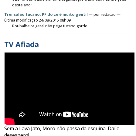
deste ano"
Trensalão tucano: PF do zé é muito gentil
—
por
redacao
—
última modificação 24/08/2015 08h09
Roubalheira geral não pega tucano gordo
TV Afiada
Sem a Lava Jato, Moro não passa da esquina. Daí o
desespero!