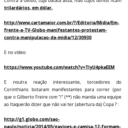
Contra a Globo, cuja batata assa, mas cujos donos ficam
trilardários, em dólar.
http://www.cartamaior.com.br/?/Editoria/Midia/Em-
frente-a-TV-Globo-manifestantes-protestam-
contra-manipulacao-da-midia/12/30930
​E no ​vídeo:
https://www.youtube.com/watch?v=TlyU4pkaEEM
​E noutra reação interessante, torcedores do
Corinthians botaram manifestantes para correr (por
que o Gilberto Freire com "ï" (**) não manda uma equipe
ao Itaquerão dizer que não vai ter (abertura da) Copa ? : ​
http://g1.globo.com/sao-
paulo/noticia/2014/05/gavioes-e-camisa-12-formam-