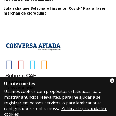
Lula acha que Bolsonaro fingiu ter Covid-19 para fazer
merchan de cloroquina
Sobre o CAF
X
Palestras
Uso de cookies
Como anunciar
Usamos cookies com propósitos estatísticos, para
Fale conosco
mostrar anúncios relevantes, para lhe ajudar a se
Links
registrar em nossos serviços, o para lembrar suas
ABC do CAF
configurações. Confira nossa
Política de privacidade e
Lojinha
cookies
.