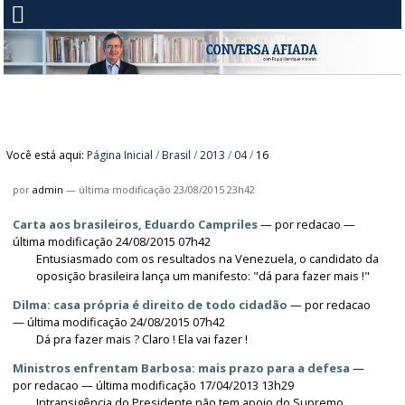
Você está aqui:
Página Inicial
/
Brasil
/
2013
/
04
/
16
por
admin
—
última modificação
23/08/2015 23h42
Carta aos brasileiros, Eduardo Campriles
—
por
redacao
—
última modificação 24/08/2015 07h42
Entusiasmado com os resultados na Venezuela, o candidato da
oposição brasileira lança um manifesto: "dá para fazer mais !"
Dilma: casa própria é direito de todo cidadão
—
por
redacao
— última modificação 24/08/2015 07h42
Dá pra fazer mais ? Claro ! Ela vai fazer !
Ministros enfrentam Barbosa: mais prazo para a defesa
—
por
redacao
— última modificação 17/04/2013 13h29
Intransigência do Presidente não tem apoio do Supremo