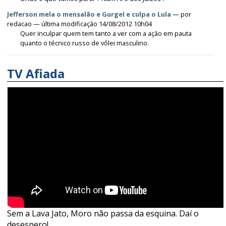
Jefferson mela o mensalão e Gurgel e culpa o Lula
—
por
redacao
— última modificação 14/08/2012 10h04
Quer inculpar quem tem tanto a ver com a ação em pauta
quanto o técnico russo de vôlei masculino.
TV Afiada
Sem a Lava Jato, Moro não passa da esquina. Daí o
desespero!