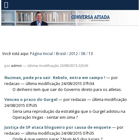
Você está aqui:
Página Inicial
/
Brasil
/
2012
/
08
/
13
por
admin
—
última modificação
23/08/2015 22h36
Nuzman, pede pra sair. Rebelo, entra em campo !
—
por
redacao
— última modificação 24/08/2015 07h34
O dinheiro tem que sair do Governo direto para os atletas.
Venceu o prazo do Gurgel
—
por
redacao
— última modificação
24/08/2015 07h35
Seria uma reprodução da estratégia que o Gurgel adotou na
Operação Vegas - sentar em cima ?
Justiça de SP ataca blogueiro por causa de enquete
—
por
redacao
— última modificação 24/08/2015 07h35
Onde é que vamos parar ? Num AI-5 dos Juizes ?