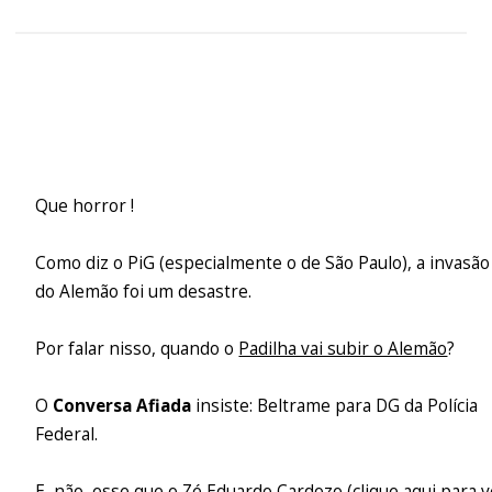
Que horror !
Como diz o PiG (especialmente o de São Paulo), a invasão
do Alemão foi um desastre.
Por falar nisso, quando o
Padilha vai subir o Alemão
?
O
Conversa Afiada
insiste: Beltrame para DG da Polícia
Federal.
E, não, esse que o Zé Eduardo Cardozo (
clique aqui
para v