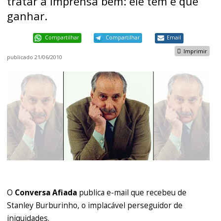
tratar a imprensa bem: ele tem é que
ganhar.
Compartilhar
Compartilhar
Email
Imprimir
publicado
21/06/2010
O
Conversa Afiada
publica e-mail que recebeu de
Stanley Burburinho, o implacável perseguidor de
iniquidades.