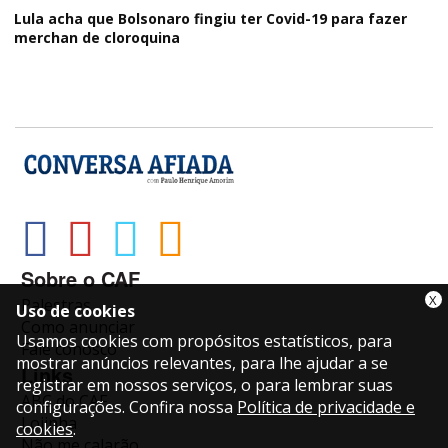
Lula acha que Bolsonaro fingiu ter Covid-19 para fazer
merchan de cloroquina
Sobre o CAF
X
Palestras
Uso de cookies
Como anunciar
Usamos cookies com propósitos estatísticos, para
Fale conosco
mostrar anúncios relevantes, para lhe ajudar a se
Links
registrar em nossos serviços, o para lembrar suas
ABC do CAF
configurações. Confira nossa
Política de privacidade e
Lojinha
cookies
.
Não me calarão