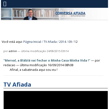
Você está aqui:
Página Inicial
/
TV Afiada
/
2014
/
09
/
12
por
admin
—
última modificação
24/08/2015 03h14
"Merval, a Bláblá vai fechar o Minha Casa Minha Vida !"
—
por
redacao
— última modificação 16/09/2014 08h08
Afinal, a sabatinada aqui sou eu !
TV Afiada