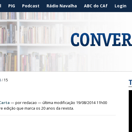
l
PIG
Podcast
Rádio Navalha
ABC do CAf
Login
8
/
15
Carta
—
por
redacao
— última modificação 19/08/2014 11h00
re edição que marca os 20 anos da revista.