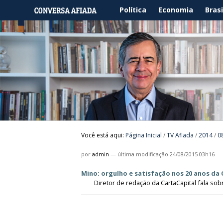
Política
Economia
Brasi
Você está aqui:
Página Inicial
/
TV Afiada
/
2014
/
0
por
admin
—
última modificação
24/08/2015 03h16
Mino: orgulho e satisfação nos 20 anos da 
Diretor de redação da CartaCapital fala sob