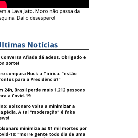
em a Lava Jato, Moro não passa da
squina. Daí o desespero!
Últimas Notícias
 Conversa Afiada dá adeus. Obrigado e
oa sorte!
iro compara Huck a Tiririca: "estão
rontos para a Presidência?"
m 24h, Brasil perde mais 1.212 pessoas
ara a Covid-19
ino: Bolsonaro volta a minimizar a
ragédia. A tal "moderação" é fake
ews!
olsonaro minimiza as 91 mil mortes por
ovid-19: “morre gente todo dia de uma