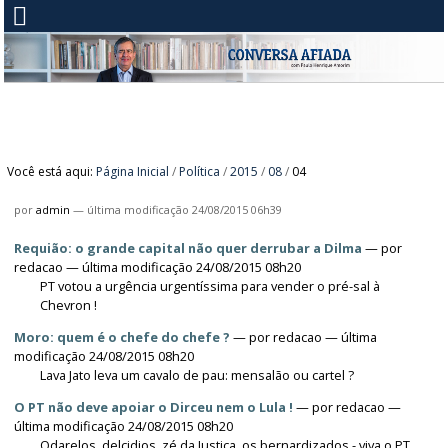
Você está aqui:
Página Inicial
/
Política
/
2015
/
08
/
04
por
admin
—
última modificação
24/08/2015 06h39
Requião: o grande capital não quer derrubar a Dilma
—
por
redacao
— última modificação 24/08/2015 08h20
PT votou a urgência urgentíssima para vender o pré-sal à
Chevron !​
Moro: quem é o chefe do chefe ?
—
por
redacao
— última
modificação 24/08/2015 08h20
Lava Jato leva um cavalo de pau: mensalão ou cartel ?
O PT não deve apoiar o Dirceu nem o Lula !
—
por
redacao
—
última modificação 24/08/2015 08h20
Odarelos, delcidios, zé da Justiça, os bernardizados - viva o PT