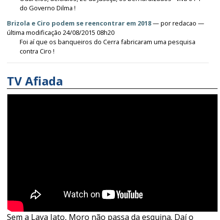
do Governo Dilma !
Brizola e Ciro podem se reencontrar em 2018
—
por
redacao
—
última modificação 24/08/2015 08h20
Foi aí que os banqueiros do Cerra fabricaram uma pesquisa
contra Ciro !
TV Afiada
Sem a Lava Jato, Moro não passa da esquina. Daí o