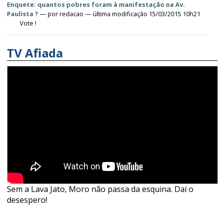
Enquete: quantos pobres foram à manifestação na Av.
Paulista ?
—
por
redacao
— última modificação 15/03/2015 10h21
Vote !
TV Afiada
Sem a Lava Jato, Moro não passa da esquina. Daí o
desespero!