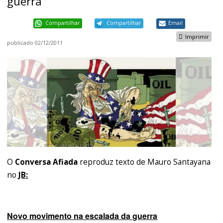
guerra
Compartilhar
Compartilhar
Email
Imprimir
publicado
02/12/2011
O
Conversa Afiada
reproduz texto de Mauro Santayana
no
JB:
Novo movimento na escalada da guerra