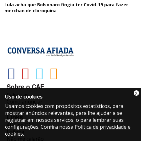
Lula acha que Bolsonaro fingiu ter Covid-19 para fazer
merchan de cloroquina
Sobre o CAF
X
Palestras
Uso de cookies
Como anunciar
Usamos cookies com propósitos estatísticos, para
Fale conosco
mostrar anúncios relevantes, para lhe ajudar a se
Links
registrar em nossos serviços, o para lembrar suas
ABC do CAF
configurações. Confira nossa
Política de privacidade e
Lojinha
cookies
.
Não me calarão