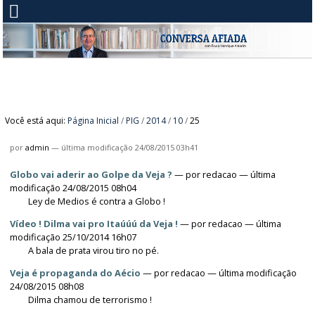
Você está aqui:
Página Inicial
/
PIG
/
2014
/
10
/
25
por
admin
—
última modificação
24/08/2015 03h41
Globo vai aderir ao Golpe da Veja ?
—
por
redacao
— última
modificação 24/08/2015 08h04
Ley de Medios é contra a Globo !
Vídeo ! Dilma vai pro Itaúúú da Veja !
—
por
redacao
— última
modificação 25/10/2014 16h07
A bala de prata virou tiro no pé.
Veja é propaganda do Aécio
—
por
redacao
— última modificação
24/08/2015 08h08
Dilma chamou de terrorismo !