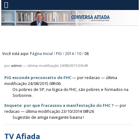
Você está aqui:
Página Inicial
/
PIG
/
2014
/
10
/
08
por
admin
—
última modificação
24/08/2015 03h49
PiG esconde preconceito de FHC
—
por
redacao
— última
modificação 24/08/2015 08h06
Os pobres de SP, na lógica do FHC, são pobres e formados na
Sorbonne.
Enquete: por que fracassou a manifestação do FHC ?
—
por
redacao
— última modificação 23/10/2014 08h26
Sugestão de amiga navegante baiana !
TV Afiada