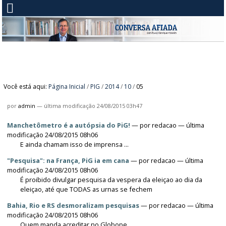
Você está aqui:
Página Inicial
/
PIG
/
2014
/
10
/
05
por
admin
—
última modificação
24/08/2015 03h47
Manchetômetro é a autópsia do PiG!
—
por
redacao
— última
modificação 24/08/2015 08h06
E ainda chamam isso de imprensa ...
"Pesquisa": na França, PiG ia em cana
—
por
redacao
— última
modificação 24/08/2015 08h06
É proibido divulgar pesquisa da vespera da eleiçao ao dia da
eleiçao, até que TODAS as urnas se fechem
Bahia, Rio e RS desmoralizam pesquisas
—
por
redacao
— última
modificação 24/08/2015 08h06
Quem manda acreditar no Globope...