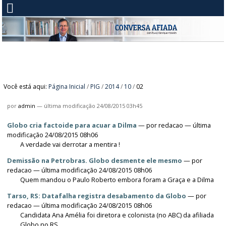
Você está aqui:
Página Inicial
/
PIG
/
2014
/
10
/
02
por
admin
—
última modificação
24/08/2015 03h45
Globo cria factoide para acuar a Dilma
—
por
redacao
— última
modificação 24/08/2015 08h06
A verdade vai derrotar a mentira !
Demissão na Petrobras. Globo desmente ele mesmo
—
por
redacao
— última modificação 24/08/2015 08h06
Quem mandou o Paulo Roberto embora foram a Graça e a Dilma
Tarso, RS: Datafalha registra desabamento da Globo
—
por
redacao
— última modificação 24/08/2015 08h06
Candidata Ana Amélia foi diretora e colonista (no ABC) da afiliada
Globo no RS