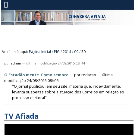
Você está aqui:
Página Inicial
/
PIG
/
2014
/
09
/
30
por
admin
—
última modificação
24/08/2015 03h44
O Estadão mente. Como sempre
—
por
redacao
— última
modificação 24/08/2015 08h06
"O jornal publicou, em seu site, matéria que, indevidamente,
levanta suspeitas sobre a atuação dos Correios em relação ao
processo eleitoral"
TV Afiada