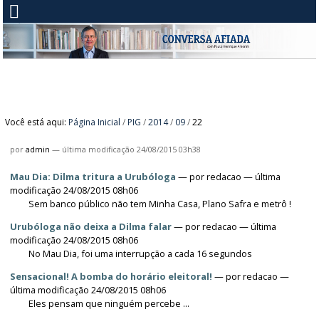
Você está aqui:
Página Inicial
/
PIG
/
2014
/
09
/
22
por
admin
—
última modificação
24/08/2015 03h38
Mau Dia: Dilma tritura a Urubóloga
—
por
redacao
— última
modificação 24/08/2015 08h06
Sem banco público não tem Minha Casa, Plano Safra e metrô !
Urubóloga não deixa a Dilma falar
—
por
redacao
— última
modificação 24/08/2015 08h06
No Mau Dia, foi uma interrupção a cada 16 segundos
Sensacional! A bomba do horário eleitoral!
—
por
redacao
—
última modificação 24/08/2015 08h06
Eles pensam que ninguém percebe ...