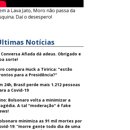
em a Lava Jato, Moro não passa da
squina. Daí o desespero!
Últimas Notícias
 Conversa Afiada dá adeus. Obrigado e
oa sorte!
iro compara Huck a Tiririca: "estão
rontos para a Presidência?"
m 24h, Brasil perde mais 1.212 pessoas
ara a Covid-19
ino: Bolsonaro volta a minimizar a
ragédia. A tal "moderação" é fake
ews!
olsonaro minimiza as 91 mil mortes por
ovid-19: “morre gente todo dia de uma