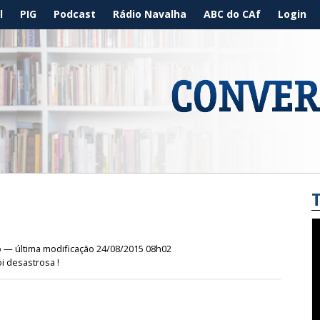
l
PIG
Podcast
Rádio Navalha
ABC do CAf
Login
o
— última modificação 24/08/2015 08h02
i desastrosa !