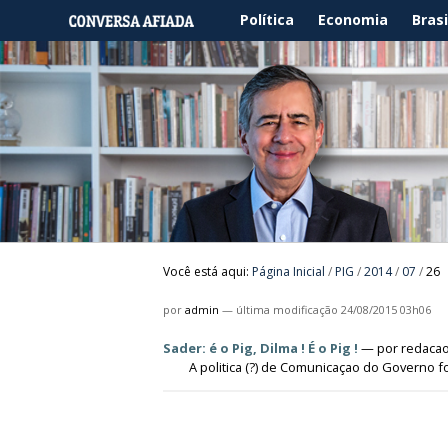
Política
Economia
Brasi
Você está aqui:
Página Inicial
/
PIG
/
2014
/
07
/
26
por
admin
—
última modificação
24/08/2015 03h06
Sader: é o Pig, Dilma ! É o Pig !
—
por
redaca
A politica (?) de Comunicaçao do Governo fo