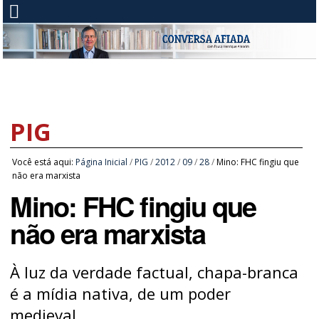
PIG
Você está aqui:
Página Inicial
/
PIG
/
2012
/
09
/
28
/
Mino: FHC fingiu que
não era marxista
Mino: FHC fingiu que
não era marxista
À luz da verdade factual, chapa-branca
é a mídia nativa, de um poder
medieval.