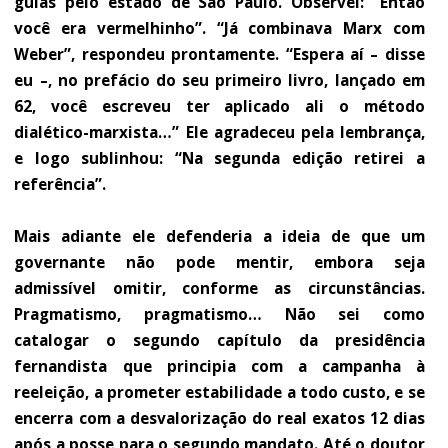
guias pelo estado de São Paulo. Observei: “Então
você era vermelhinho”. “Já combinava Marx com
Weber”, respondeu prontamente. “Espera aí – disse
eu –, no prefácio do seu primeiro livro, lançado em
62, você escreveu ter aplicado ali o método
dialético-marxista…” Ele agradeceu pela lembrança,
e logo sublinhou: “Na segunda edição retirei a
referência”.
Mais adiante ele defenderia a ideia de que um
governante não pode mentir, embora seja
admissível omitir, conforme as circunstâncias.
Pragmatismo, pragmatismo… Não sei como
catalogar o segundo capítulo da presidência
fernandista que principia com a campanha à
reeleição, a prometer estabilidade a todo custo, e se
encerra com a desvalorização do real exatos 12 dias
após a posse para o segundo mandato. Até o doutor