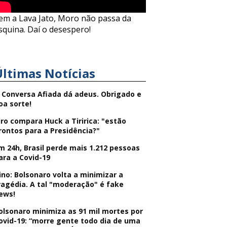
em a Lava Jato, Moro não passa da
squina. Daí o desespero!
Últimas Notícias
 Conversa Afiada dá adeus. Obrigado e
oa sorte!
iro compara Huck a Tiririca: "estão
rontos para a Presidência?"
m 24h, Brasil perde mais 1.212 pessoas
ara a Covid-19
ino: Bolsonaro volta a minimizar a
ragédia. A tal "moderação" é fake
ews!
olsonaro minimiza as 91 mil mortes por
ovid-19: “morre gente todo dia de uma