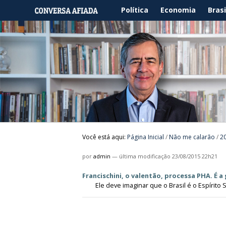
Política
Economia
Brasi
Você está aqui:
Página Inicial
/
Não me calarão
/
2
por
admin
—
última modificação
23/08/2015 22h21
Francischini, o valentão, processa PHA. É a g
Ele deve imaginar que o Brasil é o Espírito 