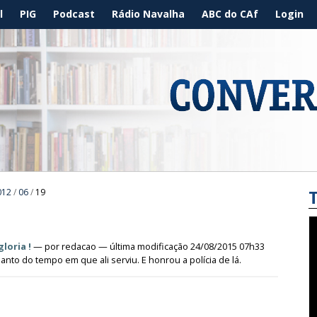
l
PIG
Podcast
Rádio Navalha
ABC do CAf
Login
012
/
06
/
19
loria !
—
por
redacao
— última modificação 24/08/2015 07h33
Santo do tempo em que ali serviu. E honrou a polícia de lá.