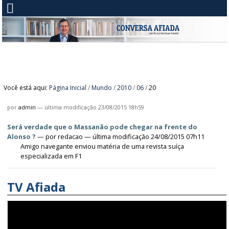
Você está aqui:
Página Inicial
/
Mundo
/
2010
/
06
/
20
por
admin
—
última modificação
23/08/2015 18h59
Será verdade que o Massanão pode chegar na frente do
Alonso ?
—
por
redacao
— última modificação 24/08/2015 07h11
Amigo navegante enviou matéria de uma revista suíça
especializada em F1
TV Afiada