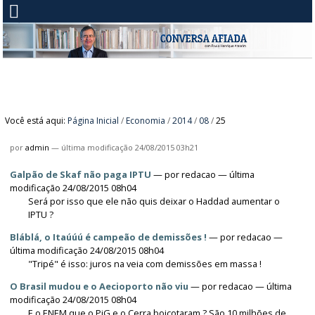
Você está aqui:
Página Inicial
/
Economia
/
2014
/
08
/
25
por
admin
—
última modificação
24/08/2015 03h21
Galpão de Skaf não paga IPTU
—
por
redacao
— última
modificação 24/08/2015 08h04
Será por isso que ele não quis deixar o Haddad aumentar o
IPTU ?
Bláblá, o Itaúúú é campeão de demissões !
—
por
redacao
—
última modificação 24/08/2015 08h04
"Tripé" é isso: juros na veia com demissões em massa !
O Brasil mudou e o Aecioporto não viu
—
por
redacao
— última
modificação 24/08/2015 08h04
E o ENEM que o PiG e o Cerra boicotaram ? São 10 milhões de