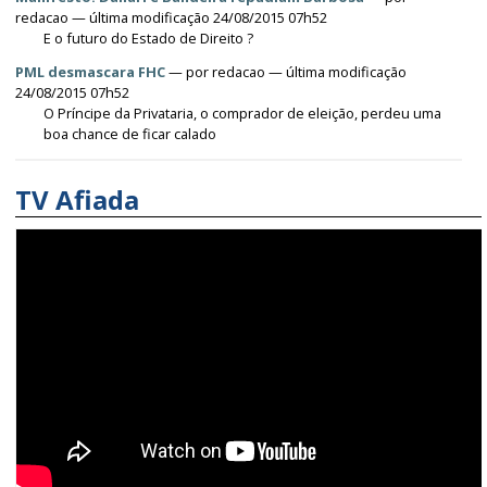
redacao
— última modificação 24/08/2015 07h52
E o futuro do Estado de Direito ?
PML desmascara FHC
—
por
redacao
— última modificação
24/08/2015 07h52
O Príncipe da Privataria, o comprador de eleição, perdeu uma
boa chance de ficar calado
TV Afiada