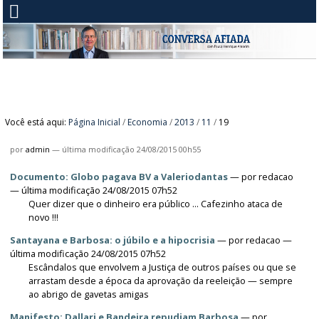
Você está aqui:
Página Inicial
/
Economia
/
2013
/
11
/
19
por
admin
—
última modificação
24/08/2015 00h55
Documento: Globo pagava BV a Valeriodantas
—
por
redacao
— última modificação 24/08/2015 07h52
Quer dizer que o dinheiro era público ... Cafezinho ataca de
novo !!!
Santayana e Barbosa: o júbilo e a hipocrisia
—
por
redacao
—
última modificação 24/08/2015 07h52
Escândalos que envolvem a Justiça de outros países ou que se
arrastam desde a época da aprovação da reeleição — sempre
ao abrigo de gavetas amigas
Manifesto: Dallari e Bandeira repudiam Barbosa
—
por