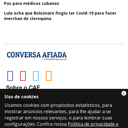
Paz para médicos cubanos
Lula acha que Bolsonaro fingiu ter Covid-19 para fazer
merchan de cloroquina
Sobre o CAF
X
Palestras
Uso de cookies
Como anunciar
Usamos cookies com propósitos estatísticos, para
Fale conosco
mostrar anúncios relevantes, para lhe ajudar a se
Links
registrar em nossos serviços, o para lembrar suas
ABC do CAF
configurações. Confira nossa
Política de privacidade e