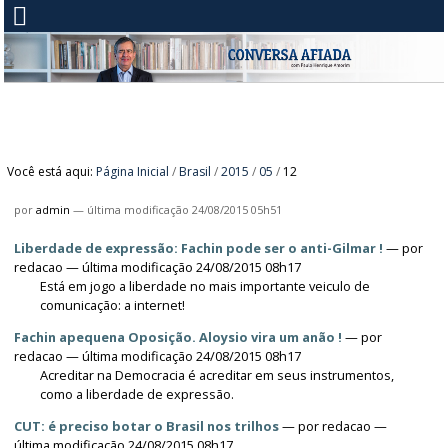
Você está aqui:
Página Inicial
/
Brasil
/
2015
/
05
/
12
por
admin
—
última modificação
24/08/2015 05h51
Liberdade de expressão: Fachin pode ser o anti-Gilmar !
—
por
redacao
— última modificação 24/08/2015 08h17
Está em jogo a liberdade no mais importante veiculo de
comunicação: a internet!
Fachin apequena Oposição. Aloysio vira um anão !
—
por
redacao
— última modificação 24/08/2015 08h17
Acreditar na Democracia é acreditar em seus instrumentos,
como a liberdade de expressão.
CUT: é preciso botar o Brasil nos trilhos
—
por
redacao
—
última modificação 24/08/2015 08h17